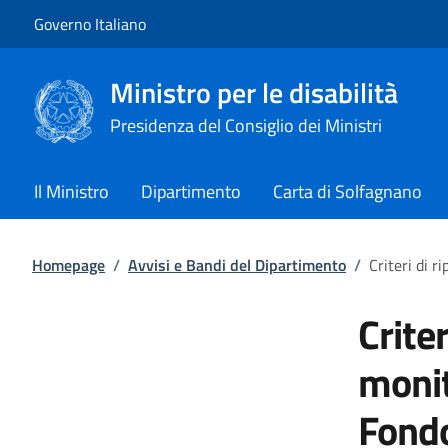
Vai al contenuto
Vai alla navigazione del sito
Governo Italiano
Ministro per le disabilità
Presidenza del Consiglio dei Ministri
Il Ministro
Dipartimento
Carta di Solfagnano
Homepage
/
Avvisi e Bandi del Dipartimento
/
Criteri di 
Criter
monit
Fondo