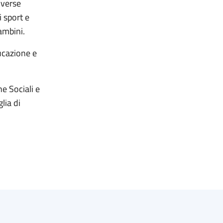
iverse
i sport e
bambini.
ducazione e
e Sociali e
lia di