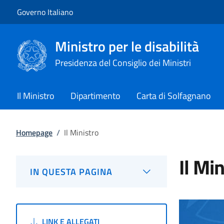
Vai al contenuto
Vai alla navigazione del sito
Governo Italiano
Ministro per le disabilità
Presidenza del Consiglio dei Ministri
Il Ministro
Dipartimento
Carta di Solfagnano
Homepage
/
Il Ministro
Il Mi
IN QUESTA PAGINA
LINK E ALLEGATI