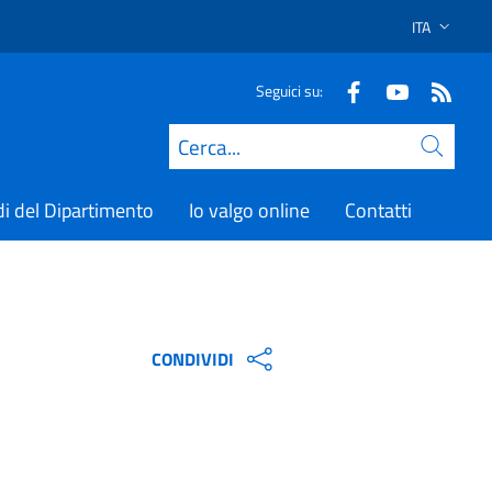
ITA
SELEZIONE 
Seguici su:
Cerca
di del Dipartimento
Io valgo online
Contatti
CONDIVIDI