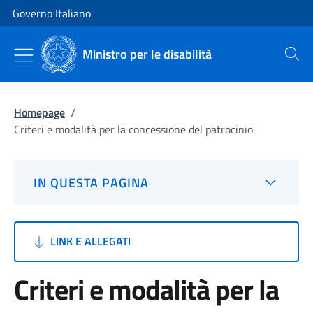
Vai al contenuto
Vai alla navigazione del sito
Governo Italiano
Ministro per le disabilità
Cerca
Homepage
/
Criteri e modalità per la concessione del patrocinio
IN QUESTA PAGINA
LINK E ALLEGATI
Criteri e modalità per la