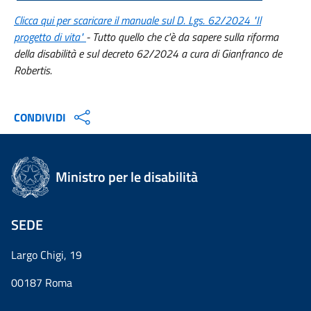
Clicca qui per scaricare il manuale sul D. Lgs. 62/2024 "Il
progetto di vita"
- Tutto quello che c'è da sapere sulla riforma
della disabilità e sul decreto 62/2024 a cura di Gianfranco de
Robertis.
CONDIVIDI
Ministro per le disabilità
SEDE
Largo Chigi, 19
00187 Roma