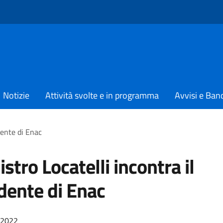
Notizie
Attività svolte e in programma
Avvisi e Ban
idente di Enac
istro Locatelli incontra il
dente di Enac
/2022