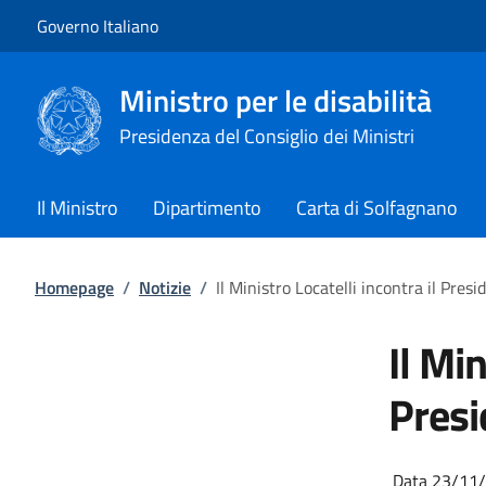
Vai al contenuto
Vai alla navigazione del sito
Governo Italiano
Ministro per le disabilità
Presidenza del Consiglio dei Ministri
Il Ministro
Dipartimento
Carta di Solfagnano
Homepage
/
Notizie
/
Il Ministro Locatelli incontra il Pres
Il Min
Presi
Data 23/11