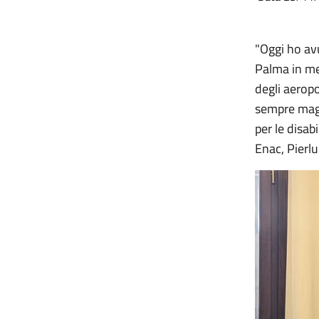
"Oggi ho avu
Palma in me
degli aeropo
sempre maggi
per le disab
Enac, Pierlu