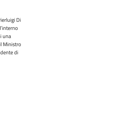
erluigi Di
l’interno
ni una
il Ministro
idente di