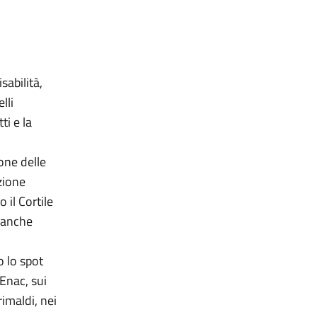
sabilità,
lli
ti e la
ione delle
zione
 il Cortile
 anche
o lo spot
 Enac, sui
rimaldi, nei