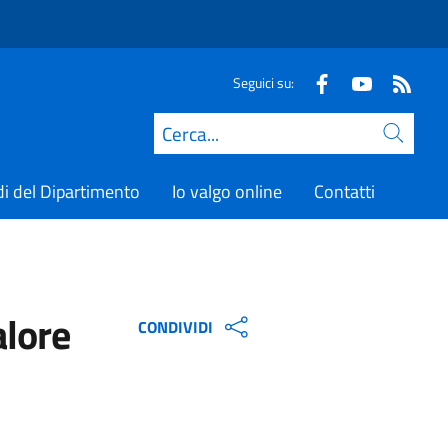
Seguici su:
Cerca
di del Dipartimento
Io valgo online
Contatti
alore
CONDIVIDI