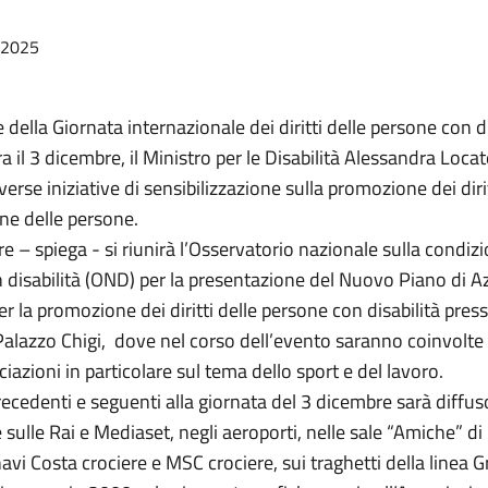
/2025
 della Giornata internazionale dei diritti delle persone con di
ra il 3 dicembre, il Ministro per le Disabilità Alessandra Locate
erse iniziative di sensibilizzazione sulla promozione dei dirit
ne delle persone.
re – spiega - si riunirà l’Osservatorio nazionale sulla condiz
 disabilità (OND) per la presentazione del Nuovo Piano di A
r la promozione dei diritti delle persone con disabilità presso
Palazzo Chigi, dove nel corso dell’evento saranno coinvolte
iazioni in particolare sul tema dello sport e del lavoro.
recedenti e seguenti alla giornata del 3 dicembre sarà diffus
e sulle Rai e Mediaset, negli aeroporti, nelle sale “Amiche” di
 navi Costa crociere e MSC crociere, sui traghetti della linea G