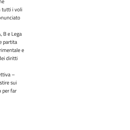
ne
tutti i voli
ronunciato
A, B e Lega
e partita
erimentale e
i diritti
ttiva –
tire sui
 per far