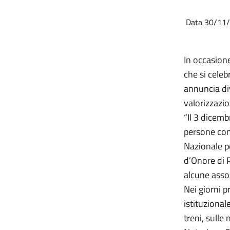
Data 30/11
In occasione
che si celeb
annuncia div
valorizzazio
“Il 3 dicemb
persone con
Nazionale pe
d’Onore di 
alcune assoc
Nei giorni p
istituzional
treni, sulle