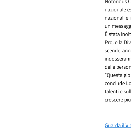
Notorious C
nazionale es
nazionali e 
un messaggi
È stata inol
Pro, e la Di
scenderanno 
indosseranno
delle person
“Questa gior
conclude Loc
talenti e su
crescere più
Guarda il V