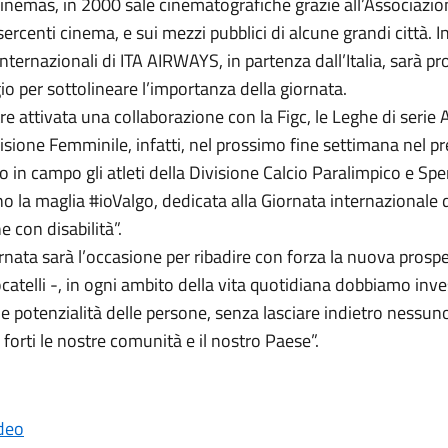
inemas, in 2000 sale cinematografiche grazie all’Associazio
ercenti cinema, e sui mezzi pubblici di alcune grandi città. In 
internazionali di ITA AIRWAYS, in partenza dall’Italia, sarà p
o per sottolineare l’importanza della giornata.
tre attivata una collaborazione con la Figc, le Leghe di serie 
visione Femminile, infatti, nel prossimo fine settimana nel pr
in campo gli atleti della Divisione Calcio Paralimpico e Sp
 la maglia #ioValgo, dedicata alla Giornata internazionale de
e con disabilità”.
nata sarà l’occasione per ribadire con forza la nuova prospe
atelli -, in ogni ambito della vita quotidiana dobbiamo inves
lle potenzialità delle persone, senza lasciare indietro nessuno
 forti le nostre comunità e il nostro Paese”.
ideo