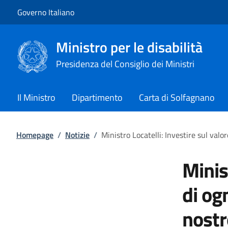
Vai al contenuto
Vai alla navigazione del sito
Governo Italiano
Ministro per le disabilità
Presidenza del Consiglio dei Ministri
Il Ministro
Dipartimento
Carta di Solfagnano
Homepage
/
Notizie
/
Ministro Locatelli: Investire sul valo
Minis
di og
nostr