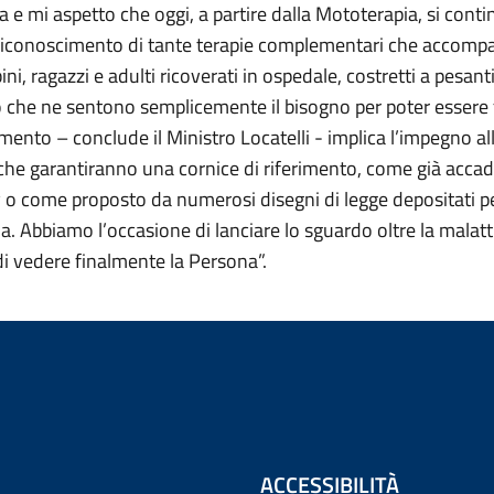
a e mi aspetto che oggi, a partire dalla Mototerapia, si conti
l riconoscimento di tante terapie complementari che accomp
ini, ragazzi e adulti ricoverati in ospedale, costretti a pesant
o che ne sentono semplicemente il bisogno per poter essere fe
imento – conclude il Ministro Locatelli - implica l’impegno al
 che garantiranno una cornice di riferimento, come già accad
 o come proposto da numerosi disegni di legge depositati pe
. Abbiamo l’occasione di lanciare lo sguardo oltre la malatti
 di vedere finalmente la Persona”.
ACCESSIBILITÀ