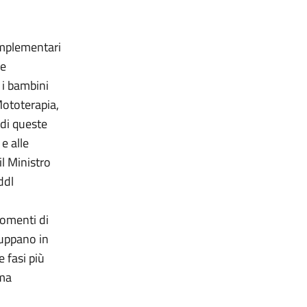
omplementari
 e
r i bambini
Mototerapia,
 di queste
 e alle
l Ministro
ddl
momenti di
luppano in
 fasi più
 ma