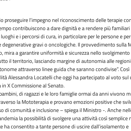
io proseguire l’impegno nel riconoscimento delle terapie c
empo contribuiscono a dare dignità e a rendere più familiari
 luoghi e i percorsi di cura, in particolare per le persone e pe
e degenerative gravi o oncologiche. Il provvedimento sulla 
, mira a garantire uniformità e sicurezza nello svolgimento
tutto il territorio, lasciando margine di autonomia alle regioni
tonome attraverso linee guida che saranno condivise”. Così i
ilità Alessandra Locatelli che oggi ha partecipato al voto sul 
 in X Commissione al Senato.
 bambini, di ragazzi e le loro famiglie ormai da anni vivono 
traverso la Mototerapia e provano emozioni positive che svi
o di comunità e inclusione – spiega il Ministro -. Anche nelle
andemia la possibilità di svolgere una attività così semplice
 ha consentito a tante persone di uscire dall’isolamento e