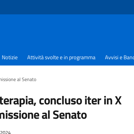
Notizie
Attività svolte e in programma
Avvisi e Ban
missione al Senato
erapia, concluso iter in X
issione al Senato
/2024