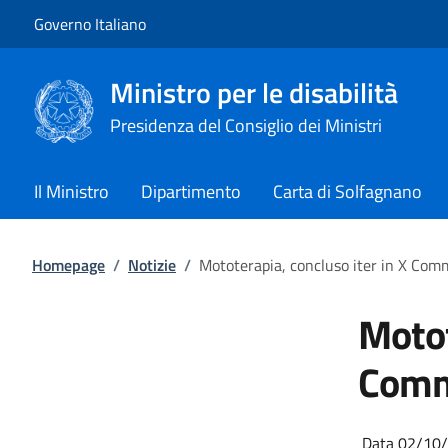
Vai al contenuto
Vai alla navigazione del sito
Governo Italiano
Ministro per le disabilità
Presidenza del Consiglio dei Ministri
Il Ministro
Dipartimento
Carta di Solfagnano
Homepage
/
Notizie
/
Mototerapia, concluso iter in X Com
Motot
Comm
Data 02/10