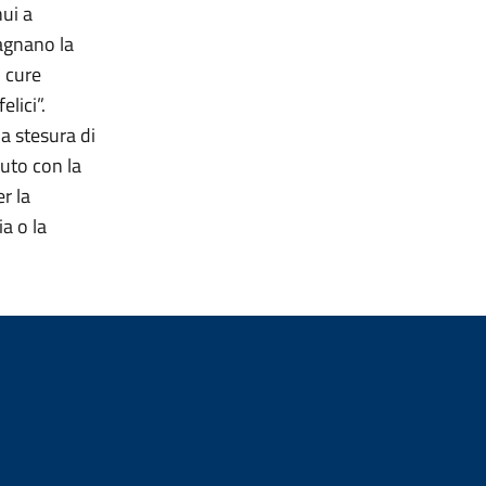
nui a
agnano la
i cure
lici”.
la stesura di
uto con la
r la
a o la