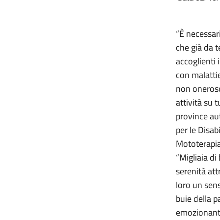
“È necessar
che già da t
accoglienti i
con malatti
non oneroso
attività su 
province au
per le Disab
Mototerapia
“Migliaia di
serenità at
loro un sens
buie della p
emozionante